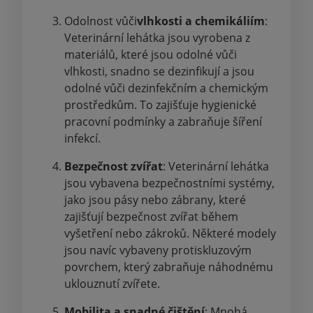
Odolnost vůči
vlhkosti a chemikáliím
:
Veterinární lehátka jsou vyrobena z
materiálů, které jsou odolné vůči
vlhkosti, snadno se dezinfikují a jsou
odolné vůči dezinfekčním a chemickým
prostředkům. To zajišťuje hygienické
pracovní podmínky a zabraňuje šíření
infekcí.
Bezpečnost zvířat
: Veterinární lehátka
jsou vybavena bezpečnostními systémy,
jako jsou pásy nebo zábrany, které
zajišťují bezpečnost zvířat během
vyšetření nebo zákroků. Některé modely
jsou navíc vybaveny protiskluzovým
povrchem, který zabraňuje náhodnému
uklouznutí zvířete.
Mobilita a snadné čištění
: Mnohá