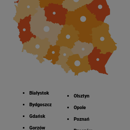
Białystok
Olsztyn
Bydgoszcz
Opole
Gdańsk
Poznań
Gorzów