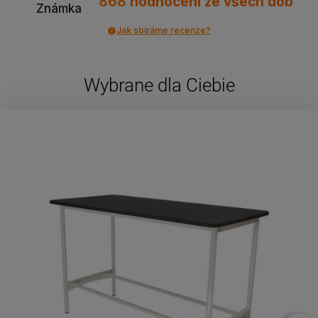
868
hodnocení
ze všech dob
Známka
Jak sbíráme recenze?
Wybrane dla Ciebie