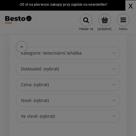
x
-20 zł na pierwsze zakupy przy zapisie na newsletter!
Hledat na
(prázdné)
Menu
Kategorie: Veterinární lehátka
Dodavatel: (vybrat)
Cena: (vybrat)
Nové: (vybrat)
Ve slevě: (vybrat)