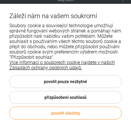
Platba a dodání
Záleží nám na vašem soukromí
O nás
Soubory cookie a související technologie umožňují
správné fungování webových stránek a pomáhají nám
přizpůsobit naši nabídku vašim potřebám. Můžete
souhlasit s používáním všech těchto souborů cookie a
přejít do obchodu, nebo můžete přizpůsobit používání
souborů cookie svým preferencím výběrem možnosti
"Přizpůsobit souhlas".
Více informací o souborech cookie najdete v našich
Zásadách ochrany osobních údajů.
povolit pouze nezbytné
NIP: 6452530165
REGON: 380559282
přizpůsobení souhlasů
povolit všechny
© 2026 bestomed.cz . Všechna práva vyhrazena.