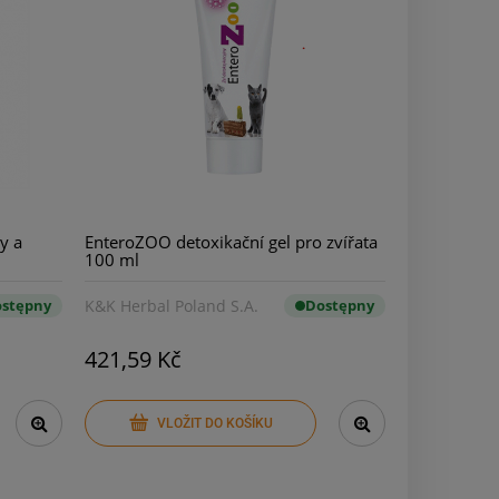
y a
EnteroZOO detoxikační gel pro zvířata
100 ml
stępny
K&K Herbal Poland S.A.
Dostępny
421,59 Kč
VLOŽIT DO KOŠÍKU