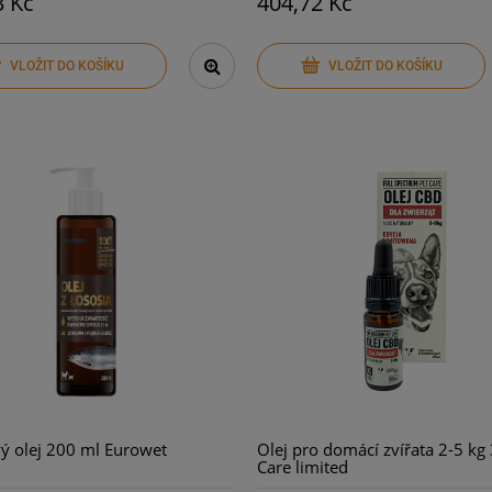
3 Kč
404,72 Kč
VLOŽIT DO KOŠÍKU
VLOŽIT DO KOŠÍKU
ý olej 200 ml Eurowet
Olej pro domácí zvířata 2-5 kg
Care limited