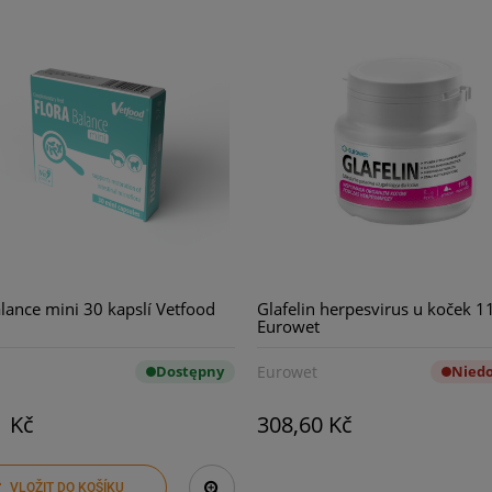
lance mini 30 kapslí Vetfood
Glafelin herpesvirus u koček 1
Eurowet
Dostępny
Eurowet
Nied
1 Kč
308,60 Kč
VLOŽIT DO KOŠÍKU