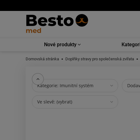
Nové produkty
Kategor
Domovská stránka
Doplňky stravy pro společenská zvířata
Kategorie: Imunitní systém
Dodava
Ve slevě: (vybrat)