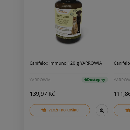
Canifelox Immuno 120 g YARROWIA
Canifel
YARROWIA
Dostępny
YARROW
139,97 Kč
111,8
VLOŽIT DO KOŠÍKU