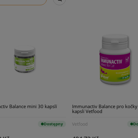
tiv Balance mini 30 kapslí
Immunactiv Balance pro kočky
kapslí Vetfood
Dostępny
Vetfood
Do