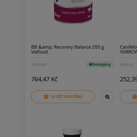
BB &amp; Recovery Balance 200 g
Canifel
Vetfood
YARRO
Vetfood
Dostępny
Skotan
764,47 Kč
252,3
VLOŽIT DO KOŠÍKU