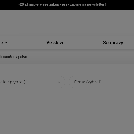
-20 zł na pierwsze zakupy przy zapisie na newsletter!
ie
Ve slevě
Soupravy
Imunitní systém
tel: (vybrat)
Cena: (vybrat)