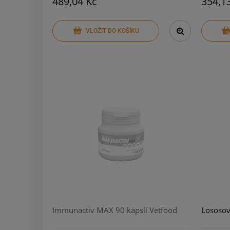
489,04 Kč
354,1
VLOŽIT DO KOŠÍKU
Immunactiv MAX 90 kapslí Vetfood
Lososov