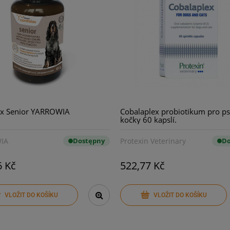
ox Senior YARROWIA
Cobalaplex probiotikum pro ps
kočky 60 kapslí.
IA
Dostępny
Protexin Veterinary
Do
6 Kč
522,77 Kč
VLOŽIT DO KOŠÍKU
VLOŽIT DO KOŠÍKU