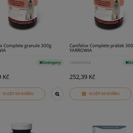
ox Complete granule 300g
Canifelox Complete prášek 30
WIA
YARROWIA
Dostępny
YARROWIA
Do
9 Kč
252,39 Kč
VLOŽIT DO KOŠÍKU
VLOŽIT DO KOŠÍKU