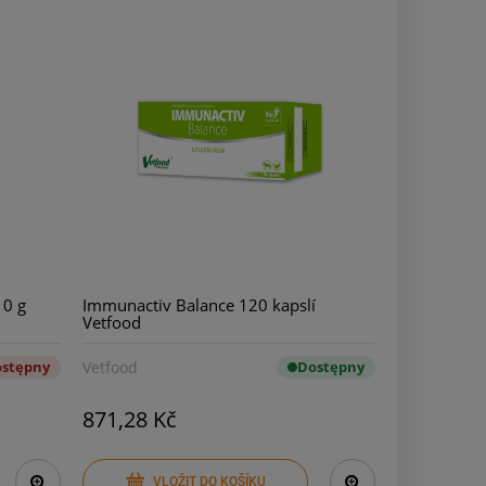
10 g
Immunactiv Balance 120 kapslí
Vetfood
ostępny
Vetfood
Dostępny
871,28 Kč
VLOŽIT DO KOŠÍKU