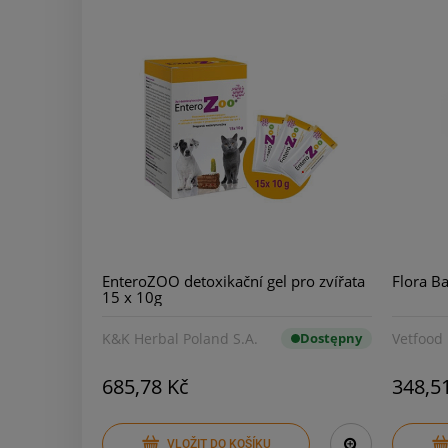
EnteroZOO detoxikační gel pro zvířata
Flora Ba
15 x 10g
K&K Herbal Poland S.A.
Dostępny
Vetfood
685,78 Kč
348,5
VLOŽIT DO KOŠÍKU