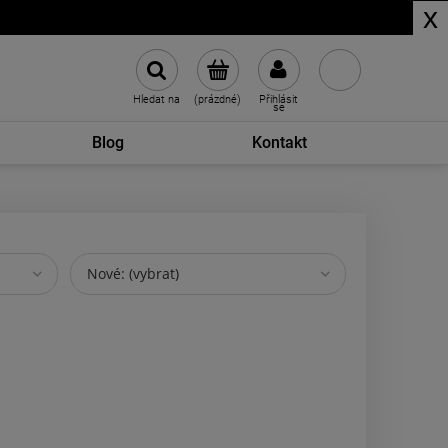
x
Hledat na
(prázdné)
Přihlásit
se
Blog
Kontakt
Nové: (vybrat)