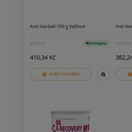
Anti Hairball 100 g Vetfood
Anti He
Vetfood
Dostępny
Vetfood
410,34 Kč
382,2
VLOŽIT DO KOŠÍKU