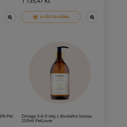
1 135,47 Kč
VLOŽIT DO KOŠÍKU
 3% Pet
Omega 3-6-9 olej z divokého lososa
250ml PetLover