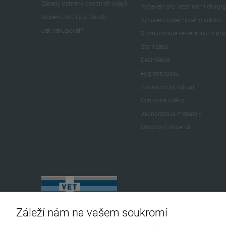
Zásady ochrany osobních údajů
Vybavení pro veterinární chirurg
Vrácení zboží a stížnosti
Vybavení kadeřnického salonu
Jak nakupovat?
Stomatologie ve veterinární pra
Sterilizace
Dezinfekce
Hygiena rukou
Zdravotnický odpad
Ochranné oděvy
Jednorázové materiály
Obvazový materiál
Záleží nám na vašem soukromí