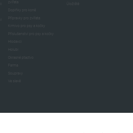
zvířata
ii
Úložiště
Doplňky pro koně
Přípravky pro zvířata
xi
Krmivo pro psy a kočky
Příslušenství pro psy a kočky
Hlodavci
Holubi
Okrasné ptactvo
Farma
Soupravy
Ve slevě