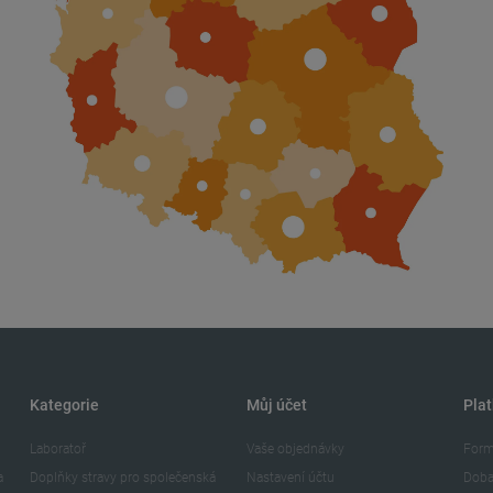
Kategorie
Můj účet
Plat
Laboratoř
Vaše objednávky
Form
a
Doplňky stravy pro společenská
Nastavení účtu
Doba