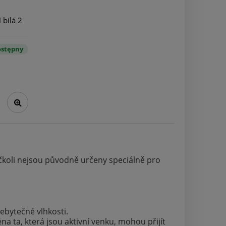
 bílá 2
stępny
Ačkoli nejsou původně určeny speciálně pro
řebytečné vlhkosti.
na ta, která jsou aktivní venku, mohou přijít