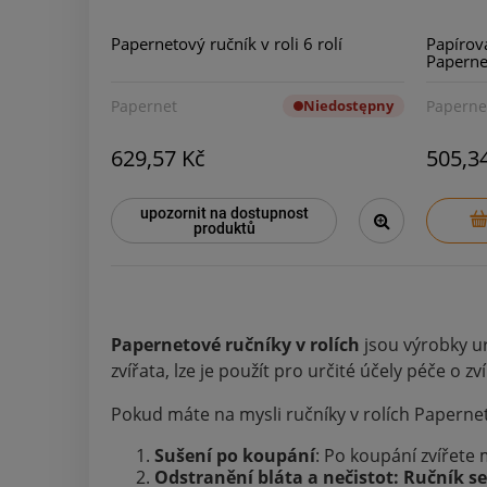
Papernetový ručník v roli 6 rolí
Papírová
Paperne
Papernet
Niedostępny
Paperne
629,57 Kč
505,3
upozornit na dostupnost
produktů
Papernetové ručníky v rolích
jsou výrobky u
zvířata, lze je použít pro určité účely péče o zví
Pokud máte na mysli ručníky v rolích Papernet,
Sušení po koupání
: Po koupání zvířete 
Odstranění bláta a nečistot: Ručník se