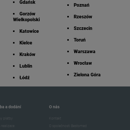
Gdańsk
Poznań
Gorzów
Rzeszów
Wielkopolski
Szczecin
Katowice
Toruń
Kielce
Warszawa
Kraków
Wrocław
Lublin
Zielona Góra
Łódź
ba a dodání
O nás
y platby
Kontakt
 realizace
O společnosti Bestomed