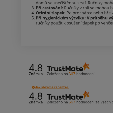
domů se znečištěnou srstí. Ručníky mohou
Při cestování:
Ručníky v roli se mohou ho
Otírání tlapek:
Po procházce nebo hře ve
Při hygienickém výcviku: V průběhu vý
ručníky použít k osušení tlapek po venče
4.8
Známka
Založeno na
867
hodnocení
Jak sbíráme recenze?
4.8
Známka
Založeno na
867
hodnocení
ze všech 