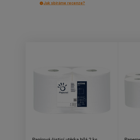
Jak sbíráme recenze?
Papírová čisticí utěrka bílá 2 ks
Paperne