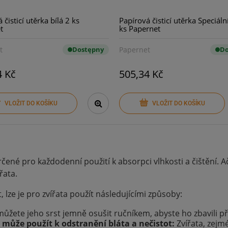
 čisticí utěrka bílá 2 ks
Papírová čisticí utěrka Speciální
t
ks Papernet
t
Dostępny
Papernet
Do
4 Kč
505,34 Kč
VLOŽIT DO KOŠÍKU
VLOŽIT DO KOŠÍKU
rčené pro každodenní použití k absorpci vlhkosti a čištění. 
řata.
 lze je pro zvířata použít následujícími způsoby:
můžete jeho srst jemně osušit ručníkem, abyste ho zbavili p
 může použít k odstranění bláta a nečistot:
Zvířata, zejmé