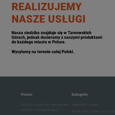
REALIZUJEMY
NASZE USŁUGI
Nasza siedziba znajduje się w Tarnowskich
Górach, jednak docieramy z naszymi produktami
do każdego miasta w Polsce.
Wysyłamy na terenie całej Polski.
Pomoc
Kategorie
Obchodní podmínky internetového
Veterinární vybavení
obchodu www.bestomed.pl
Rehabilitační zařízení pro zvířat