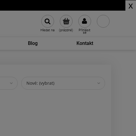
x
Hledat na
(prázdné)
Přihlásit
se
Blog
Kontakt
Nové: (vybrat)