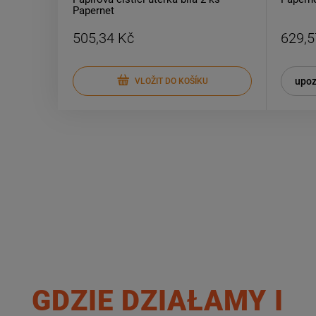
Papernet
505,34 Kč
629,5
upoz
VLOŽIT DO KOŠÍKU
GDZIE DZIAŁAMY I