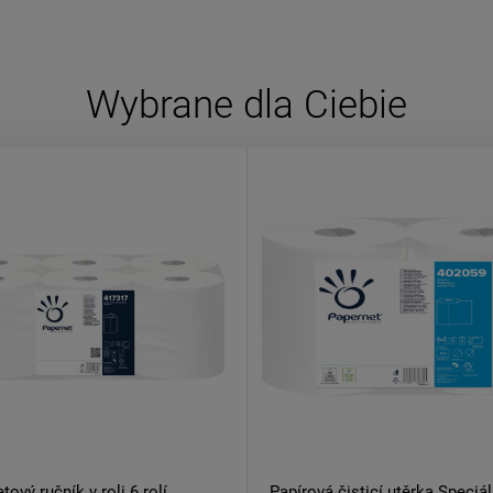
Wybrane dla Ciebie
tový ručník v roli 6 rolí
Papírová čisticí utěrka Speciál