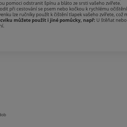
 pomoci odstranit špínu a bláto ze srsti vašeho zvířete.
dit při cestování se psem nebo kočkou k rychlému očištění t
nku lze ručníky použít k čištění tlapek vašeho zvířete, což
cviku můžete použít i jiné pomůcky, např:
U štěňat nebo m
ní.
dob