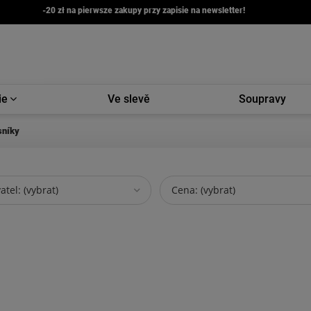
-20 zł na pierwsze zakupy przy zapisie na newsletter!
ie
Ve slevě
Soupravy
sníky
tel: (vybrat)
Cena: (vybrat)