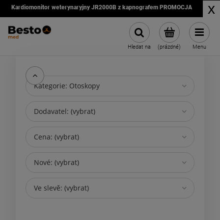
x
Kardiomonitor weterynaryjny JR2000B z kapnografem PROMOCJA
Hledat na
(prázdné)
Menu
Kategorie: Otoskopy
Dodavatel: (vybrat)
Cena: (vybrat)
Nové: (vybrat)
Ve slevě: (vybrat)