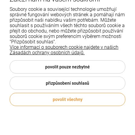
Soubory cookie a související technologie umožňují
KaWe
Dostępny
správné fungování webových stránek a pomáhají nám
přizpůsobit naši nabídku vašim potřebám. Můžete
souhlasit s používáním všech těchto souborů cookie a
4 884,77 Kč
přejít do obchodu, nebo můžete přizpůsobit používání
souborů cookie svým preferencím výběrem možnosti
"Přizpůsobit souhlas".
VLOŽIT DO KOŠÍKU
Více informací o souborech cookie najdete v našich
Zásadách ochrany osobních údajů.
povolit pouze nezbytné
přizpůsobení souhlasů
povolit všechny