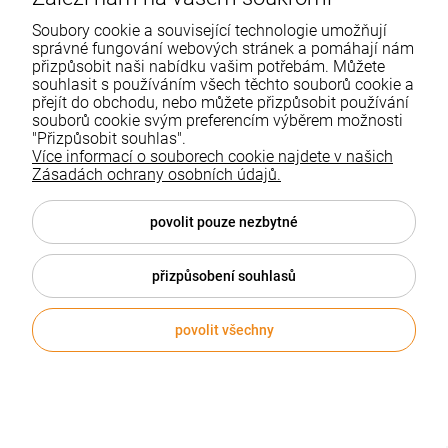
Soubory cookie a související technologie umožňují
Analab
Dostępny
správné fungování webových stránek a pomáhají nám
přizpůsobit naši nabídku vašim potřebám. Můžete
souhlasit s používáním všech těchto souborů cookie a
209,81 Kč
přejít do obchodu, nebo můžete přizpůsobit používání
souborů cookie svým preferencím výběrem možnosti
"Přizpůsobit souhlas".
VLOŽIT DO KOŠÍKU
Více informací o souborech cookie najdete v našich
Zásadách ochrany osobních údajů.
povolit pouze nezbytné
přizpůsobení souhlasů
povolit všechny