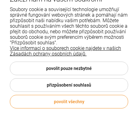
Soubory cookie a související technologie umožňují
HEINE
Dostępny
správné fungování webových stránek a pomáhají nám
přizpůsobit naši nabídku vašim potřebám. Můžete
souhlasit s používáním všech těchto souborů cookie a
25 496,11 Kč
přejít do obchodu, nebo můžete přizpůsobit používání
souborů cookie svým preferencím výběrem možnosti
"Přizpůsobit souhlas".
VLOŽIT DO KOŠÍKU
Více informací o souborech cookie najdete v našich
Zásadách ochrany osobních údajů.
povolit pouze nezbytné
přizpůsobení souhlasů
povolit všechny